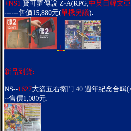
+NS1
寶可夢傳說 Z-A(RPG,
中英日韓文亞
------售價15,880元(
單機另議
).
+
新品到貨:
NS--
1627
大盜五右衛門 40 週年紀念合輯(A
--售價1,080元.