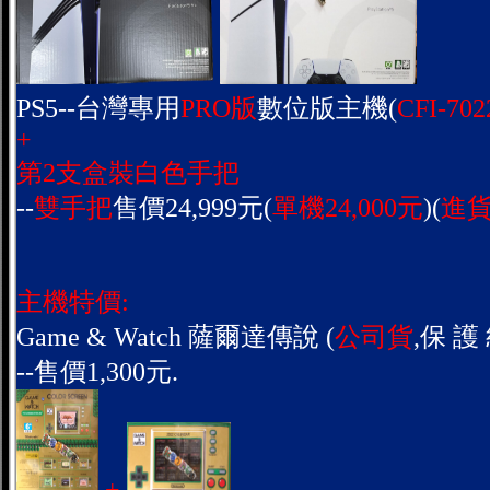
PS5--台灣專用
PRO版
數位版主機(
CFI-702
+
第2支盒裝白色手把
--
雙手把
售價24,999元(
單機24,000元
)(
進貨
主機特價:
Game & Watch 薩爾達傳說 (
公司貨
,保 護 
--售價1,300元.