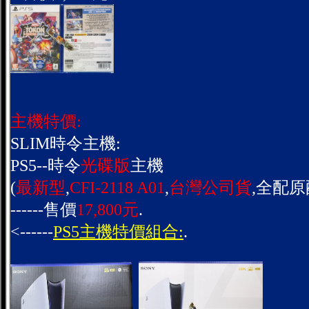
主機特價:
SLIM時令主機:
PS5--時令
光碟版
主機
(
最新型
,
CFI-2118 A01
,
台灣公司貨
,全配原
------售價
17,800元
.
<------
PS5主機特價組合:
.