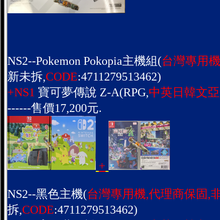
NS2--Pokemon Pokopia主機組(
台灣專用機
新未拆,
CODE
:4711279513462)
+NS1
寶可夢傳說 Z-A(RPG,
中英日韓文亞
------售價17,200元.
+
NS2--黑色主機(
台灣專用機,代理商保固,
拆,
CODE
:4711279513462)