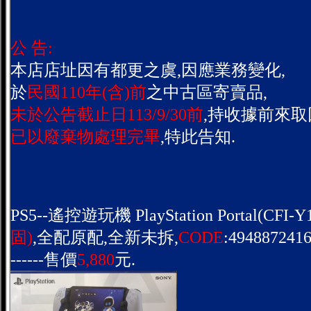
公 告:
本店店址因有都更之虞,因應業務變化,
於
民國110年(含)前
之中古區寄賣品,
未於公告截止日113/9/30前
,持收據前來取
已以廢棄物處理完畢
,特此告知.
PS5--遙控遊玩機 PlayStation Portal(CFI-Y1
固)
,全配原配,全新未拆,
CODE
:4948872416
------售價
5,880
元.