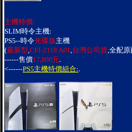
主機特價:
SLIM時令主機:
PS5--時令
光碟版
主機
(
最新型
,
CFI-2118 A01
,
台灣公司貨
,全配原
------售價
17,800元
.
<------
PS5主機特價組合:
.