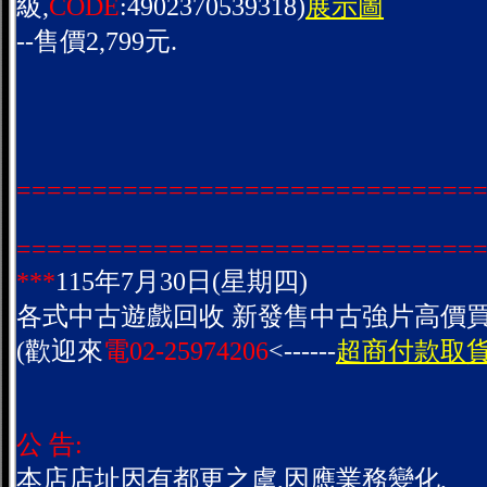
級,
CODE
:4902370539318)
展示圖
--售價2,799元.
==============================
==============================
***
115年7月30日(星期四)
各式中古遊戲回收 新發售中古強片高價買
(歡迎來
電02-25974206
<------
超商付款取貨
公 告:
本店店址因有都更之虞,因應業務變化,