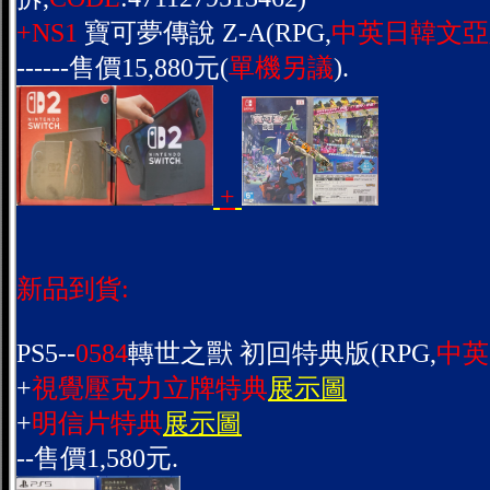
+NS1
寶可夢傳說 Z-A(RPG,
中英日韓文亞
------售價15,880元(
單機另議
).
+
新品到貨:
PS5--
0584
轉世之獸 初回特典版(RPG,
中英
+
視覺壓克力立牌特典
展示圖
+
明信片特典
展示圖
--售價1,580元.