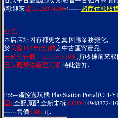
各式中古遊戲回收 新發售中古強片高價買
(歡迎來
電02-25974206
<------
超商付款取貨
公 告:
本店店址因有都更之虞,因應業務變化,
於
民國110年(含)前
之中古區寄賣品,
未於公告截止日113/9/30前
,持收據前來取
已以廢棄物處理完畢
,特此告知.
PS5--遙控遊玩機 PlayStation Portal(CFI-Y1
固)
,全配原配,全新未拆,
CODE
:4948872416
------售價
5,880
元.