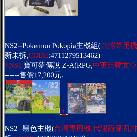
NS2--Pokemon Pokopia主機組(
台灣專用機
新未拆,
CODE
:4711279513462)
+NS1
寶可夢傳說 Z-A(RPG,
中英日韓文亞
------售價17,200元.
+
NS2--黑色主機(
台灣專用機,代理商保固,