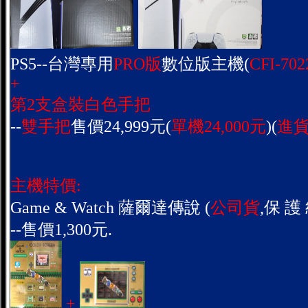
PS5--台灣專用
PRO版
數位版主機(
CFI-702
+
第2支盒裝白色手把
--
雙手把
售價24,999元(
單機24,000元
)(
進貨
主機特價:
Game & Watch 薩爾達傳說 (
公司貨
,保 護 
--售價1,300元.
+