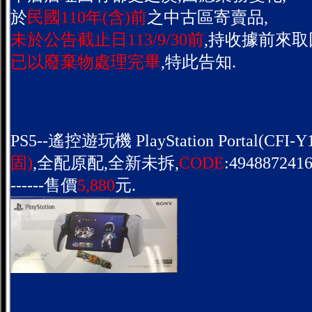
於
民國110年(含)前
之中古區寄賣品,
未於公告截止日113/9/30前
,持收據前來取
已以廢棄物處理完畢
,特此告知.
PS5--遙控遊玩機 PlayStation Portal(CFI-Y1
固)
,全配原配,全新未拆,
CODE
:4948872416
------售價
5,880
元.