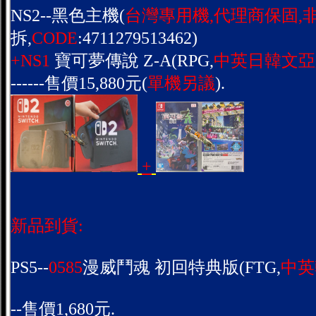
NS2--黑色主機(
台灣專用機,代理商保固,
拆,
CODE
:4711279513462)
+NS1
寶可夢傳說 Z-A(RPG,
中英日韓文亞
------售價15,880元(
單機另議
).
+
新品到貨:
PS5--
0585
漫威鬥魂 初回特典版(FTG,
中英
--售價1,680元.