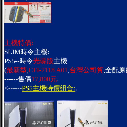
主機特價:
SLIM時令主機:
PS5--時令
光碟版
主機
(
最新型
,
CFI-2118 A01
,
台灣公司貨
,全配原
------售價
17,800元
.
<------
PS5主機特價組合:
.