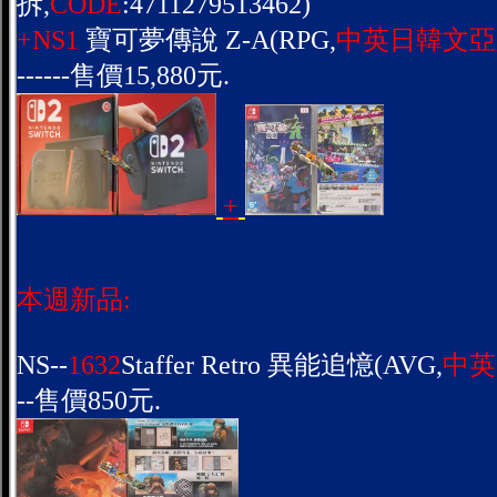
拆,
CODE
:4711279513462)
+NS1
寶可夢傳說 Z-A(RPG,
中英日韓文亞
------售價15,880元.
+
本週新品:
NS--
1632
Staffer Retro 異能追憶(AVG,
中英
--售價850元.