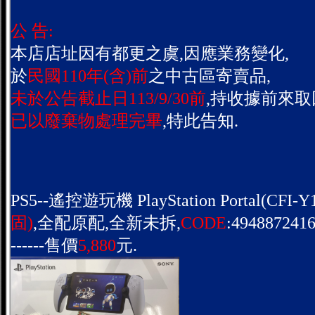
公 告:
本店店址因有都更之虞,因應業務變化,
於
民國110年(含)前
之中古區寄賣品,
未於公告截止日113/9/30前
,持收據前來取
已以廢棄物處理完畢
,特此告知.
PS5--遙控遊玩機 PlayStation Portal(CFI-Y1
固)
,全配原配,全新未拆,
CODE
:4948872416
------售價
5,880
元.