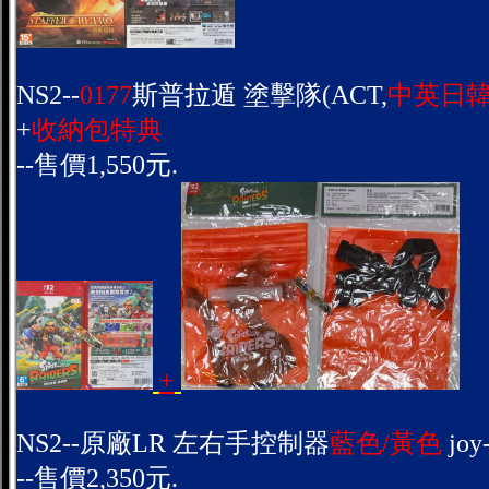
NS2--
0177
斯普拉遁 塗擊隊(ACT,
中英日
+
收納包特典
--售價1,550元.
+
NS2--原廠LR 左右手控制器
藍色/黃色
joy
--售價2,350元.