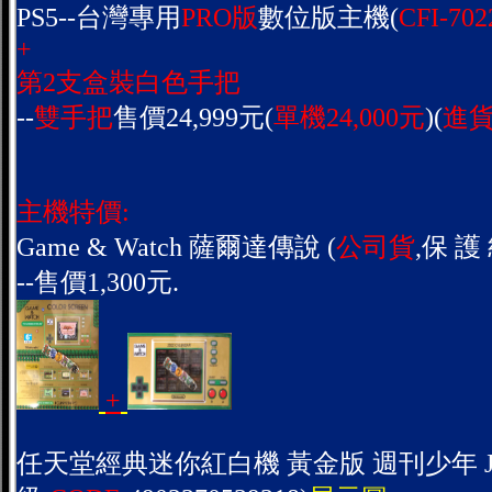
PS5--台灣專用
PRO版
數位版主機(
CFI-702
+
第2支盒裝白色手把
--
雙手把
售價24,999元(
單機24,000元
)(
進貨
主機特價:
Game & Watch 薩爾達傳說 (
公司貨
,保 護 
--售價1,300元.
+
任天堂經典迷你紅白機 黃金版 週刊少年 JU