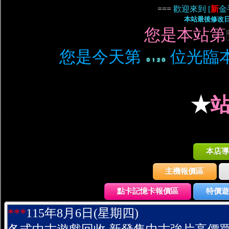
===
歡迎來到 [
新
金
本站最後修改日
您是本站第
您是今天第
位光臨本
★
本店導
主機報價區
點卡記憶卡報價區
特價遊
***
115年8月6日(星期四)