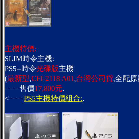
主機特價:
SLIM時令主機:
PS5--時令
光碟版
主機
(
最新型
,
CFI-2118 A01
,
台灣公司貨
,全配原
------售價
17,800元
.
<------
PS5主機特價組合:
.