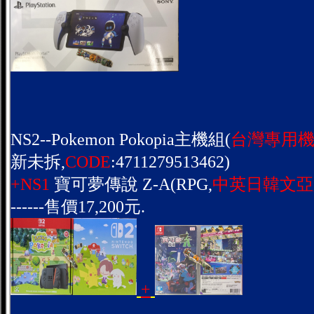
NS2--Pokemon Pokopia主機組(
台灣專用機
新未拆,
CODE
:4711279513462)
+NS1
寶可夢傳說 Z-A(RPG,
中英日韓文亞
------售價17,200元.
+