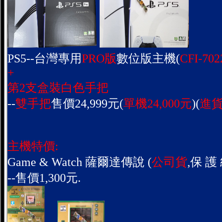
PS5--台灣專用
PRO版
數位版主機(
CFI-702
+
第2支盒裝白色手把
--
雙手把
售價24,999元(
單機24,000元
)(
進貨
主機特價:
Game & Watch 薩爾達傳說 (
公司貨
,保 護 
--售價1,300元.