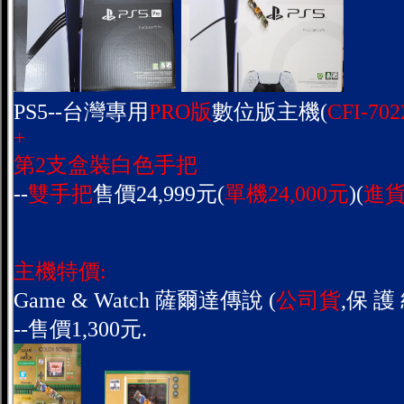
PS5--台灣專用
PRO版
數位版主機(
CFI-702
+
第2支盒裝白色手把
--
雙手把
售價24,999元(
單機24,000元
)(
進貨
主機特價:
Game & Watch 薩爾達傳說 (
公司貨
,保 護 
--售價1,300元.