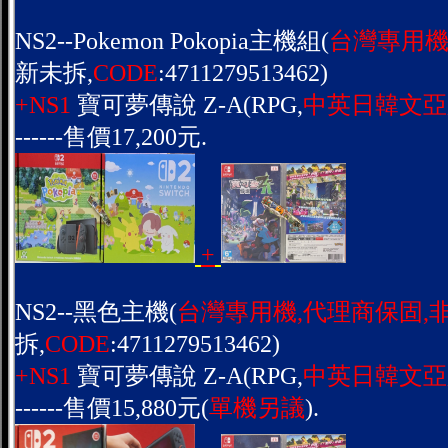
NS2--Pokemon Pokopia主機組(
台灣專用機
新未拆,
CODE
:4711279513462)
+NS1
寶可夢傳說 Z-A(RPG,
中英日韓文亞
------售價17,200元.
+
NS2--黑色主機(
台灣專用機,代理商保固,
拆,
CODE
:4711279513462)
+NS1
寶可夢傳說 Z-A(RPG,
中英日韓文亞
------售價15,880元(
單機另議
).