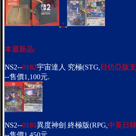
+
本週新品:
NS2--
0182
宇宙達人 究極(STG,
日仿亞版
--售價1,100元.
NS2--
0181
異度神劍 終極版(RPG,
中英日
--售價1,450元.