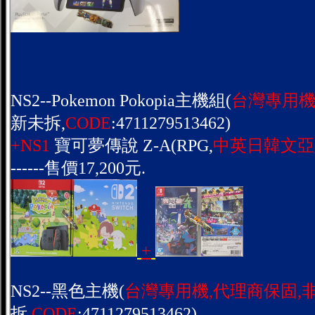
NS2--Pokemon Pokopia主機組(
台灣專用機
新未拆,
CODE
:4711279513462)
+NS1
寶可夢傳說 Z-A(RPG,
中英日韓文亞
------售價17,200元.
+
NS2--黑色主機(
台灣專用機,代理商保固,
拆,
CODE
:4711279513462)