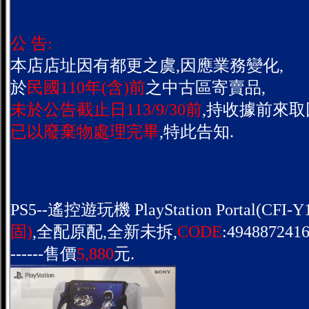
公 告:
本店店址因有都更之虞,因應業務變化,
於
民國110年(含)前
之中古區寄賣品,
未於公告截止日113/9/30前
,持收據前來取
已以廢棄物處理完畢
,特此告知.
PS5--遙控遊玩機 PlayStation Portal(CFI-Y1
固)
,全配原配,全新未拆,
CODE
:4948872416
------售價
5,880
元.