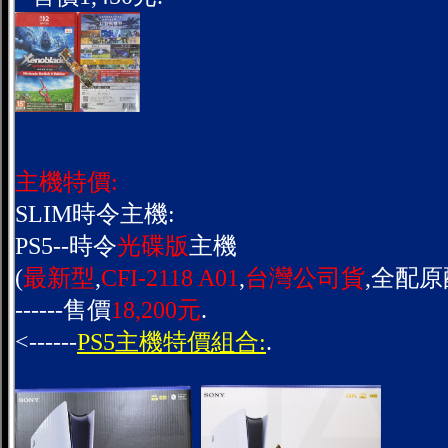
主機特價:
SLIM時令主機:
PS5--時令
光碟版
主機
(
最新型
,
CFI-2118 A01
,
台灣公司貨
,全配原
------售價
18,200元
.
<------
PS5主機特價組合:
.