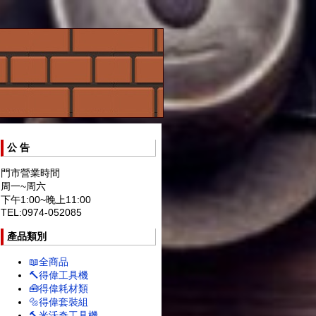
公 告
門市營業時間
周一~周六
下午1:00~晚上11:00
TEL:0974-052085
產品類別
📖全商品
🔨得偉工具機
🧰得偉耗材類
🔩得偉套裝組
🔨米沃奇工具機