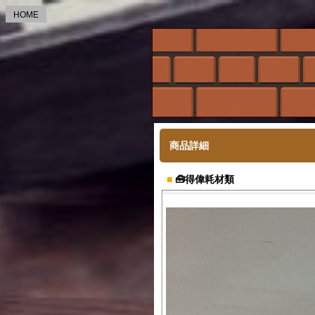
HOME
商品詳細
■
🧰得偉耗材類