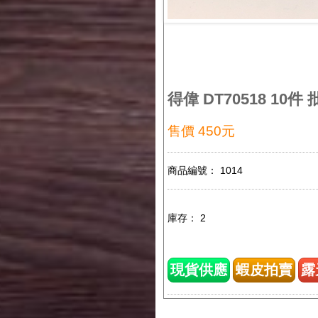
得偉 DT70518 10
售價 450元
商品編號： 1014
庫存： 2
現貨供應
蝦皮拍賣
露