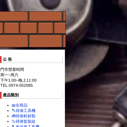
公 告
門市營業時間
周一~周六
下午1:00~晚上11:00
TEL:0974-052085
產品類別
📖全商品
🔨得偉工具機
🧰得偉耗材類
🔩得偉套裝組
🔨米沃奇工具機