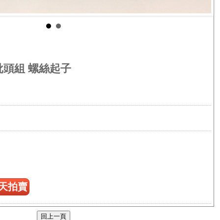
件 批頭組 螺絲起子
天拍賣