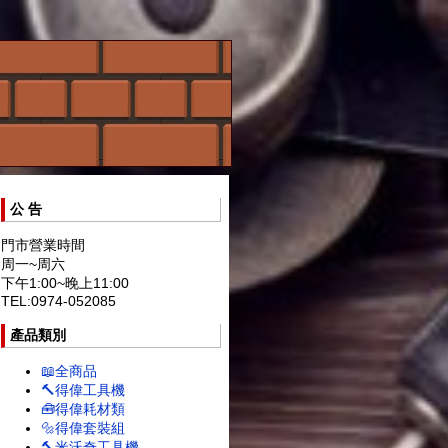
公 告
門市營業時間
周一~周六
下午1:00~晚上11:00
TEL:0974-052085
產品類別
📖全商品
🔨得偉工具機
🧰得偉耗材類
🔩得偉套裝組
🔨米沃奇工具機