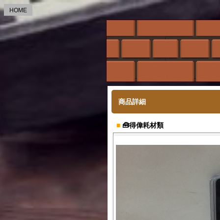
HOME
商品詳細
■
🧰得偉耗材類