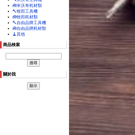
🧰米沃奇耗材類
🔨牧田工具機
🧰牧田耗材類
🔨自由品牌工具機
🧰自由品牌耗材類
🧹其他
商品検索
關於我