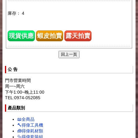
庫存： 4
現貨供應
蝦皮拍賣
露天拍賣
公 告
門市營業時間
周一~周六
下午1:00~晚上11:00
TEL:0974-052085
產品類別
📖全商品
🔨得偉工具機
🧰得偉耗材類
🔩得偉套裝組