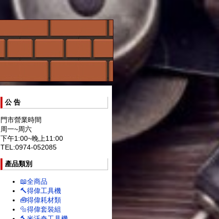
公 告
門市營業時間
周一~周六
下午1:00~晚上11:00
TEL:0974-052085
產品類別
📖全商品
🔨得偉工具機
🧰得偉耗材類
🔩得偉套裝組
🔨米沃奇工具機