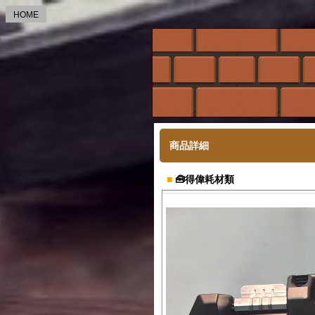
HOME
商品詳細
■
🧰得偉耗材類